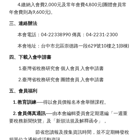
4.繳納入會費2,000元及常年會費4,800元(團體會員常
年會費則為9,600元)。
三、連絡辦法
本會電話：04-22338990 傳真：04-2231-2300
本會地址：台中市北區崇德路一段629號10樓之1(B棟)
四、下載入會申請書
1.臺灣省稅務研究會 個人會員 入會申請書
2.臺灣省稅務研究會 團體會員 入會申請書
五、會員福利
1.
教育訓練
──得以會員價報名本會舉辦課程。
2.
會員傳真通訊
──由本會編輯委員會定期選編「一週重
要稅務新聞快覽」及「新頒法規及解釋函令」，
節省您讀報及搜集資訊時間，並不定期轉發稅
捐單位之通報或活動資訊。