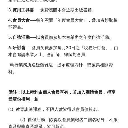
3.
實用工具書
──免費獲贈本會近期出版書籍。
4.
會員大會
──每年召開「年度會員大會」，參加者領取超
額禮品。
5.
自強活動
──以會員價參加本會舉辦之年度自強活動。
6.
研討會
──會員免費參加每月20日之「稅務研討會」，由
本會邀請專業人士、會計師、律師對會員
執行業務所遇疑難雜症，提示處理方針，或蒐集相關資
料。
備註：以上權利由個人會員享有，若加入團體會員，得享
受雙份權利，並
(1) 教育訓練課程，不限人數皆得以會員價報名。
(2) 自強活動，除得以會員價報名二個名額外，不限
直系與非直系親屬，皆可報名。